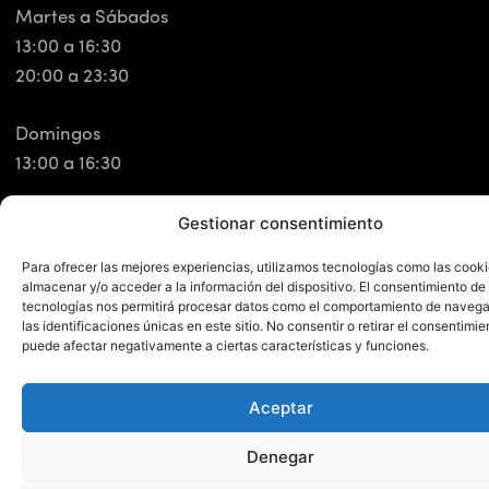
Martes a Sábados
13:00 a 16:30
20:00 a 23:30
Domingos
13:00 a 16:30
Gestionar consentimiento
Para ofrecer las mejores experiencias, utilizamos tecnologías como las cook
almacenar y/o acceder a la información del dispositivo. El consentimiento de
Síguenos en redes.
tecnologías nos permitirá procesar datos como el comportamiento de navega
las identificaciones únicas en este sitio. No consentir o retirar el consentimie
puede afectar negativamente a ciertas características y funciones.
Conecta con nosotros y forma parte de nuestra
comunidad.
Aceptar
Denegar