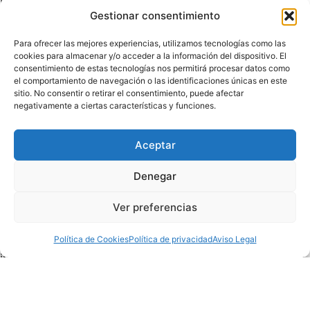
suspensiones temporales de fluido eléctrico o cualquier
Gestionar consentimiento
otro tipo de daño indirecto que te pueda ser causado
Para ofrecer las mejores experiencias, utilizamos tecnologías como las
por causas ajenas a el Titular. Antes de tomar
cookies para almacenar y/o acceder a la información del dispositivo. El
decisiones y/o acciones con base a la información
consentimiento de estas tecnologías nos permitirá procesar datos como
el comportamiento de navegación o las identificaciones únicas en este
incluida en el Sitio Web, el Titular le recomienda
sitio. No consentir o retirar el consentimiento, puede afectar
comprobar y contrastar la información recibida con
negativamente a ciertas características y funciones.
otras fuentes.
Aceptar
Jurisdicción
Denegar
Este Aviso Legal se rige íntegramente por la legislación
española.
Ver preferencias
Siempre que no haya una norma que obligue a otra
Política de Cookies
Política de privacidad
Aviso Legal
cosa, para cuantas cuestiones se susciten sobre la
interpretación, aplicación y cumplimiento de este Aviso
Legal, así como de las reclamaciones que puedan
derivarse de su uso, las partes acuerdan someterse a