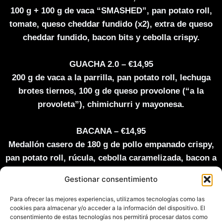
100 g + 100 g de vaca “SMASHED”, pan potato roll,
tomate, queso cheddar fundido (x2), extra de queso
cheddar fundido, bacon bits y cebolla crispy.
GUACHA 2.0 – €14,95
200 g de vaca a la parrilla, pan potato roll, lechuga
brotes tiernos, 100 g de queso provolone (“a la
provoleta”), chimichurri y mayonesa.
BACANA – €14,95
Medallón casero de 180 g de pollo empanado crispy,
pan potato roll, rúcula, cebolla caramelizada, bacon a
la parrilla, queso de cabra a la plancha y salsa de
Gestionar consentimiento
mostaza y miel.
Para ofrecer las mejores experiencias, utilizamos tecnologías como las
cookies para almacenar y/o acceder a la información del dispositivo. El
KIKA – €14,95
consentimiento de estas tecnologías nos permitirá procesar datos como